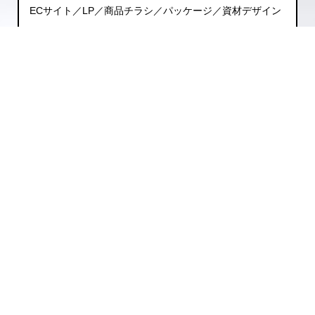
ECサイト／LP／商品チラシ／パッケージ／資材デザイン
広告媒体
ウェブ／PR／テレビ／新聞／ラジオ／SNS
CRM
引上げチラシ／ステップメール／メルマガ／キャンペーン
コールセンター
カスタマー／インバウンド／アウトバウンド／スクリプト
作成
事業計画