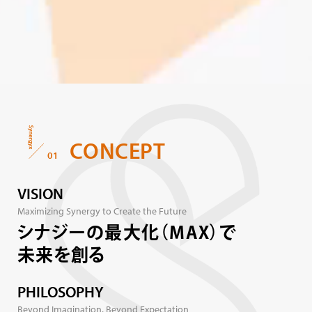
CONCEPT
01
VISION
Maximizing Synergy to Create the Future
シナジーの最大化（MAX）で
未来を創る
PHILOSOPHY
Beyond Imagination, Beyond Expectation